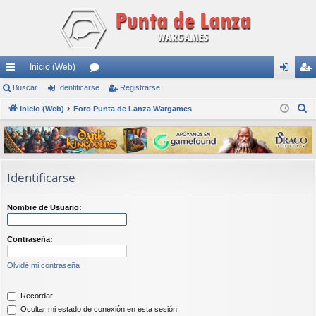
Inicio (Web)
nl
Buscar
Identificarse
or
Registrarse
de
eg
B
ac
Inicio (Web)
Foro Punta de Lanza Wargames
os
nti
ist
u
es
fic
ra
s
rá
ar
rs
c
a
pi
se
e
Identificarse
r
do
Nombre de Usuario:
s
Contraseña:
Olvidé mi contraseña
Recordar
Ocultar mi estado de conexión en esta sesión