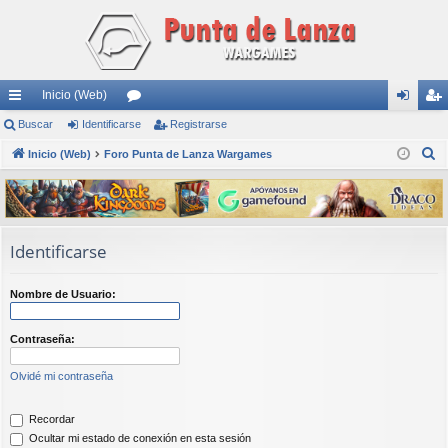
Inicio (Web)
nl
Buscar
Identificarse
or
Registrarse
de
eg
B
ac
Inicio (Web)
Foro Punta de Lanza Wargames
os
nti
ist
u
es
fic
ra
s
rá
ar
rs
c
a
pi
se
e
Identificarse
r
do
Nombre de Usuario:
s
Contraseña:
Olvidé mi contraseña
Recordar
Ocultar mi estado de conexión en esta sesión