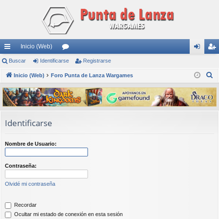
Inicio (Web)
nl
Buscar
Identificarse
or
Registrarse
de
eg
B
ac
Inicio (Web)
Foro Punta de Lanza Wargames
os
nti
ist
u
es
fic
ra
s
rá
ar
rs
c
a
pi
se
e
Identificarse
r
do
Nombre de Usuario:
s
Contraseña:
Olvidé mi contraseña
Recordar
Ocultar mi estado de conexión en esta sesión