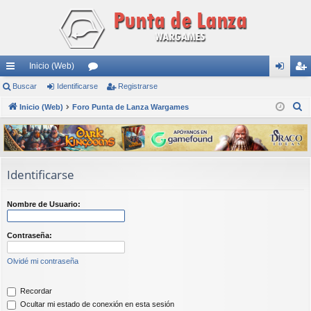
Inicio (Web)
nl
Buscar
Identificarse
or
Registrarse
de
eg
B
ac
Inicio (Web)
Foro Punta de Lanza Wargames
os
nti
ist
u
es
fic
ra
s
rá
ar
rs
c
a
pi
se
e
Identificarse
r
do
Nombre de Usuario:
s
Contraseña:
Olvidé mi contraseña
Recordar
Ocultar mi estado de conexión en esta sesión