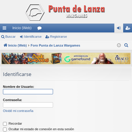
Inicio (Web)
nl
Buscar
Identificarse
or
Registrarse
de
eg
B
ac
Inicio (Web)
Foro Punta de Lanza Wargames
os
nti
ist
u
es
fic
ra
s
rá
ar
rs
c
a
pi
se
e
Identificarse
r
do
Nombre de Usuario:
s
Contraseña:
Olvidé mi contraseña
Recordar
Ocultar mi estado de conexión en esta sesión