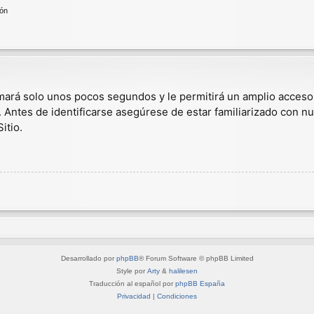
ión
omará solo unos pocos segundos y le permitirá un amplio acceso
. Antes de identificarse asegúrese de estar familiarizado con nu
itio.
Desarrollado por
phpBB
® Forum Software © phpBB Limited
Style por
Arty
&
halilesen
Traducción al español por
phpBB España
Privacidad
|
Condiciones