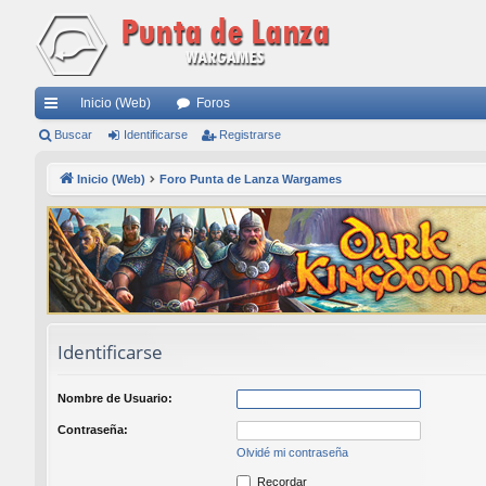
Inicio (Web)
Foros
nl
Buscar
Identificarse
Registrarse
ac
Inicio (Web)
Foro Punta de Lanza Wargames
es
rá
pi
do
s
Identificarse
Nombre de Usuario:
Contraseña:
Olvidé mi contraseña
Recordar