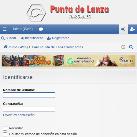
Inicio (Web)
nl
Buscar
Identificarse
or
Registrarse
de
eg
B
ac
Inicio (Web)
Foro Punta de Lanza Wargames
os
nti
ist
u
es
fic
ra
s
rá
ar
rs
c
a
pi
se
e
Identificarse
r
do
Nombre de Usuario:
s
Contraseña:
Olvidé mi contraseña
Recordar
Ocultar mi estado de conexión en esta sesión