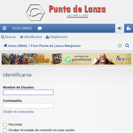
Inicio (Web)
nl
Buscar
Identificarse
or
Registrarse
de
eg
B
ac
Inicio (Web)
Foro Punta de Lanza Wargames
os
nti
ist
u
es
fic
ra
s
rá
ar
rs
c
a
pi
se
e
Identificarse
r
do
Nombre de Usuario:
s
Contraseña:
Olvidé mi contraseña
Recordar
Ocultar mi estado de conexión en esta sesión