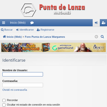
Inicio (Web)
nl
Buscar
Identificarse
or
Registrarse
de
eg
B
ac
Inicio (Web)
Foro Punta de Lanza Wargames
os
nti
ist
u
es
fic
ra
s
rá
ar
rs
c
a
pi
se
e
Identificarse
r
do
Nombre de Usuario:
s
Contraseña:
Olvidé mi contraseña
Recordar
Ocultar mi estado de conexión en esta sesión