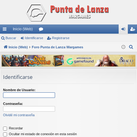
Inicio (Web)
nl
Buscar
Identificarse
or
Registrarse
de
eg
B
ac
Inicio (Web)
Foro Punta de Lanza Wargames
os
nti
ist
u
es
fic
ra
s
rá
ar
rs
c
a
pi
se
e
Identificarse
r
do
Nombre de Usuario:
s
Contraseña:
Olvidé mi contraseña
Recordar
Ocultar mi estado de conexión en esta sesión