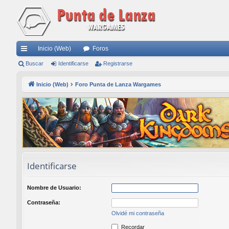
Inicio (Web)
Foros
nl
Buscar
Identificarse
Registrarse
ac
Inicio (Web)
Foro Punta de Lanza Wargames
es
rá
pi
do
s
Identificarse
Nombre de Usuario:
Contraseña:
Olvidé mi contraseña
Recordar