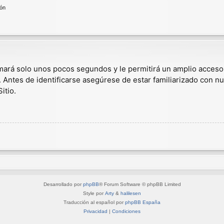
ión
omará solo unos pocos segundos y le permitirá un amplio acceso
. Antes de identificarse asegúrese de estar familiarizado con nu
itio.
Desarrollado por
phpBB
® Forum Software © phpBB Limited
Style por
Arty
&
halilesen
Traducción al español por
phpBB España
Privacidad
|
Condiciones