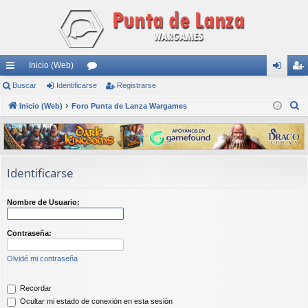
Inicio (Web)
nl
Buscar
Identificarse
or
Registrarse
de
eg
B
ac
Inicio (Web)
Foro Punta de Lanza Wargames
os
nti
ist
u
es
fic
ra
s
rá
ar
rs
c
a
pi
se
e
Identificarse
r
do
Nombre de Usuario:
s
Contraseña:
Olvidé mi contraseña
Recordar
Ocultar mi estado de conexión en esta sesión