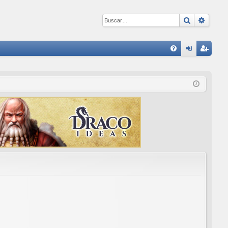
Buscar
Búsqu
E
FA
de
eg
Q
nti
ist
fic
ra
ar
rs
se
e