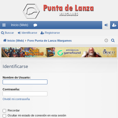
Inicio (Web)
nl
Buscar
Identificarse
or
Registrarse
de
eg
B
ac
Inicio (Web)
Foro Punta de Lanza Wargames
os
nti
ist
u
es
fic
ra
s
rá
ar
rs
c
a
pi
se
e
Identificarse
r
do
Nombre de Usuario:
s
Contraseña:
Olvidé mi contraseña
Recordar
Ocultar mi estado de conexión en esta sesión