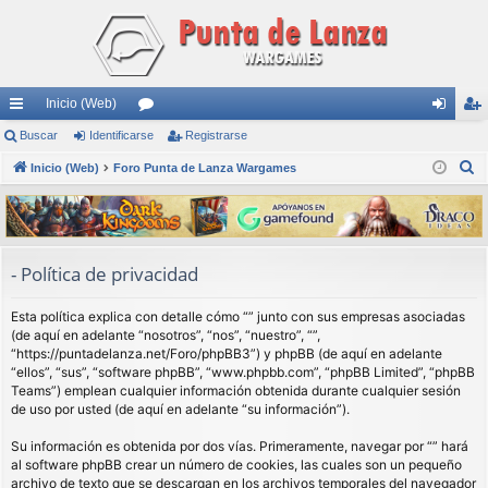
Inicio (Web)
nl
Buscar
Identificarse
or
Registrarse
de
eg
B
ac
Inicio (Web)
Foro Punta de Lanza Wargames
os
nti
ist
u
es
fic
ra
s
rá
ar
rs
c
a
pi
se
e
- Política de privacidad
r
do
Esta política explica con detalle cómo “” junto con sus empresas asociadas
s
(de aquí en adelante “nosotros”, “nos”, “nuestro”, “”,
“https://puntadelanza.net/Foro/phpBB3”) y phpBB (de aquí en adelante
“ellos”, “sus”, “software phpBB”, “www.phpbb.com”, “phpBB Limited”, “phpBB
Teams”) emplean cualquier información obtenida durante cualquier sesión
de uso por usted (de aquí en adelante “su información”).
Su información es obtenida por dos vías. Primeramente, navegar por “” hará
al software phpBB crear un número de cookies, las cuales son un pequeño
archivo de texto que se descargan en los archivos temporales del navegador