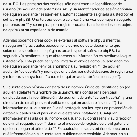
de su PC. Las primeras dos cookies sólo contienen un identificador de
usuario (de aquí en adelante “user-id”) y un identificador de sesión anónima
(de aquí en adelante “session-id”), automáticamente asignada a usted por el
software phpBB. Una tercera cookie se creará una vez que haya navegado
por temas en “” y se emplea para registrar cuales han sido leídos, con objeto
de optimizar su experiencia de usuario.
Además podemos crear cookies externas al software phpBB mientras
navega por “”, las cuales exceden el alcance de este documento que
solamente se refiere a las páginas creadas por el software phpBB. La
segunda vía mediante la que obtenemos su información es mediante lo que
usted envía. Esto puede ser, y no limitado a: envíos como usuario anónimo
(de aquí en adelante “envíos anónimos”), su registro en “” (de aquí en
adelante “su cuenta”) y mensajes enviados por usted después de registrarse
y mientras se haya identificado (de aquí en adelante “sus mensajes”).
Su cuenta como mínimo constará de un nombre único de identificación (de
aquí en adelante “su nombre de usuario”), una contraseña personal
empleada para la identificación (de aquí en adelante “su contraseña”) y una
dirección de email personal válida (de aquí en adelante “su email”). La
información de su cuenta en “” está protegida por las leyes de protección de
datos aplicables en el país en el que estamos instalados. Cualquier
información más allá de su nombre de usuario, su contraseña y su dirección
de e-mail requerida por “” durante el proceso de registro será obligatoria u
opcional, según el criterio de “”. En cualquier caso, usted tiene la opción de
qué información en su cuenta será públicamente exhibida. Además, en su