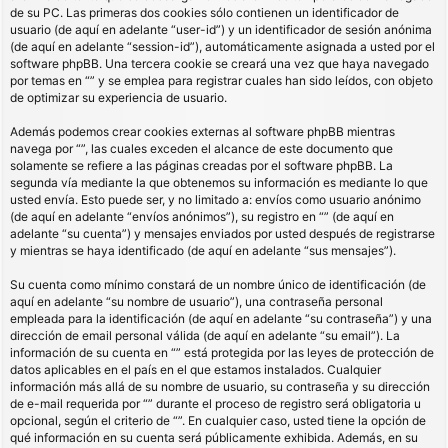
de su PC. Las primeras dos cookies sólo contienen un identificador de
usuario (de aquí en adelante “user-id”) y un identificador de sesión anónima
(de aquí en adelante “session-id”), automáticamente asignada a usted por el
software phpBB. Una tercera cookie se creará una vez que haya navegado
por temas en “” y se emplea para registrar cuales han sido leídos, con objeto
de optimizar su experiencia de usuario.
Además podemos crear cookies externas al software phpBB mientras
navega por “”, las cuales exceden el alcance de este documento que
solamente se refiere a las páginas creadas por el software phpBB. La
segunda vía mediante la que obtenemos su información es mediante lo que
usted envía. Esto puede ser, y no limitado a: envíos como usuario anónimo
(de aquí en adelante “envíos anónimos”), su registro en “” (de aquí en
adelante “su cuenta”) y mensajes enviados por usted después de registrarse
y mientras se haya identificado (de aquí en adelante “sus mensajes”).
Su cuenta como mínimo constará de un nombre único de identificación (de
aquí en adelante “su nombre de usuario”), una contraseña personal
empleada para la identificación (de aquí en adelante “su contraseña”) y una
dirección de email personal válida (de aquí en adelante “su email”). La
información de su cuenta en “” está protegida por las leyes de protección de
datos aplicables en el país en el que estamos instalados. Cualquier
información más allá de su nombre de usuario, su contraseña y su dirección
de e-mail requerida por “” durante el proceso de registro será obligatoria u
opcional, según el criterio de “”. En cualquier caso, usted tiene la opción de
qué información en su cuenta será públicamente exhibida. Además, en su