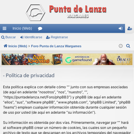
Inicio (Web)
nl
Buscar
Identificarse
or
Registrarse
de
eg
B
ac
Inicio (Web)
Foro Punta de Lanza Wargames
os
nti
ist
u
es
fic
ra
s
rá
ar
rs
c
a
pi
se
e
- Política de privacidad
r
do
Esta política explica con detalle cómo “” junto con sus empresas asociadas
s
(de aquí en adelante “nosotros”, “nos”, “nuestro”, “”,
“https://puntadelanza.net/Foro/phpBB3”) y phpBB (de aquí en adelante
“ellos”, “sus”, “software phpBB”, “www.phpbb.com”, “phpBB Limited”, “phpBB
Teams”) emplean cualquier información obtenida durante cualquier sesión
de uso por usted (de aquí en adelante “su información”).
Su información es obtenida por dos vías. Primeramente, navegar por “” hará
al software phpBB crear un número de cookies, las cuales son un pequeño
archivo de texto que se descargan en los archivos temporales del navegador