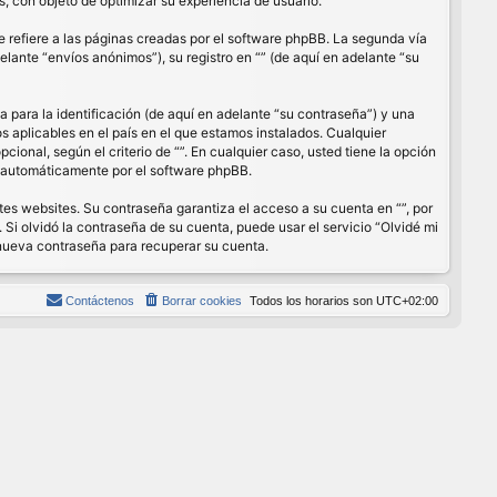
, con objeto de optimizar su experiencia de usuario.
refiere a las páginas creadas por el software phpBB. La segunda vía
lante “envíos anónimos”), su registro en “” (de aquí en adelante “su
para la identificación (de aquí en adelante “su contraseña”) y una
os aplicables en el país en el que estamos instalados. Cualquier
cional, según el criterio de “”. En cualquier caso, usted tiene la opción
s automáticamente por el software phpBB.
es websites. Su contraseña garantiza el acceso a su cuenta en “”, por
Si olvidó la contraseña de su cuenta, puede usar el servicio “Olvidé mi
 nueva contraseña para recuperar su cuenta.
Contáctenos
Borrar cookies
Todos los horarios son
UTC+02:00