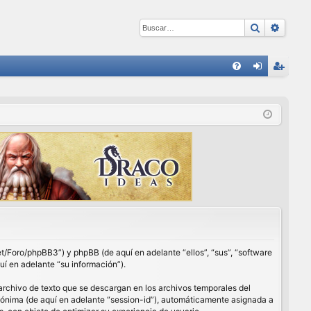
Buscar
Búsqu
E
FA
de
eg
Q
nti
ist
fic
ra
ar
rs
se
e
net/Foro/phpBB3”) y phpBB (de aquí en adelante “ellos”, “sus”, “software
í en adelante “su información”).
archivo de texto que se descargan en los archivos temporales del
anónima (de aquí en adelante “session-id”), automáticamente asignada a