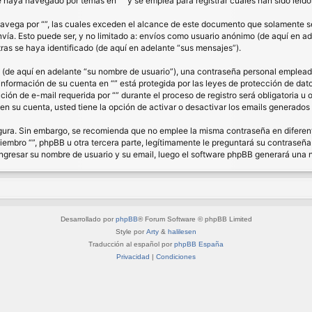
haya navegado por temas en “” y se emplea para registrar cuales han sido leídos
ega por “”, las cuales exceden el alcance de este documento que solamente se 
a. Esto puede ser, y no limitado a: envíos como usuario anónimo (de aquí en ade
ras se haya identificado (de aquí en adelante “sus mensajes”).
de aquí en adelante “su nombre de usuario”), una contraseña personal empleada 
 información de su cuenta en “” está protegida por las leyes de protección de dat
ón de e-mail requerida por “” durante el proceso de registro será obligatoria u op
n su cuenta, usted tiene la opción de activar o desactivar los emails generado
segura. Sin embargo, se recomienda que no emplee la misma contraseña en diferent
bro “”, phpBB u otra tercera parte, legítimamente le preguntará su contraseña. 
á ingresar su nombre de usuario y su email, luego el software phpBB generará una
Desarrollado por
phpBB
® Forum Software © phpBB Limited
Style por
Arty
&
halilesen
Traducción al español por
phpBB España
Privacidad
|
Condiciones