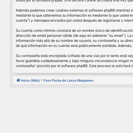
usted por el software phpBB. Una tercera cookie se creará una vez que 
Además podemos crear cookies externas al software phpBB mientras nav
mediante la que obtenemos su información es mediante lo que usted enví
cuenta”) y mensajes enviados por usted después de registrarse y mient
Su cuenta como mínimo constará de un nombre único de identificación (
dirección de email personal válida (de aquí en adelante “su email”). La
información más allá de su nombre de usuario, su contraseña y su direcci
de qué información en su cuenta será públicamente exhibida. Además, e
Su contraseña está encriptada (cifrado de una vía) por lo tanto está 
favor guárdela cuidadosamente y bajo ninguna circunstancia ningún miem
contraseña” provisto por el software phpBB. Este proceso le solicitar
Inicio (Web)
Foro Punta de Lanza Wargames