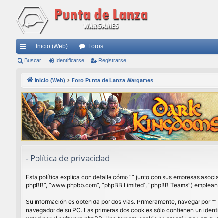
Inicio (Web)
Foros
nl
Buscar
Identificarse
Registrarse
ac
Inicio (Web)
Foro Punta de Lanza Wargames
es
rá
pi
do
s
- Política de privacidad
Esta política explica con detalle cómo “” junto con sus empresas asocia
phpBB”, “www.phpbb.com”, “phpBB Limited”, “phpBB Teams”) emplean cua
Su información es obtenida por dos vías. Primeramente, navegar por “”
navegador de su PC. Las primeras dos cookies sólo contienen un identi