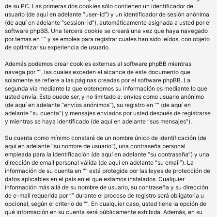
de su PC. Las primeras dos cookies sólo contienen un identificador de
usuario (de aquí en adelante “user-id”) y un identificador de sesión anónima
(de aquí en adelante “session-id”), automáticamente asignada a usted por el
software phpBB. Una tercera cookie se creará una vez que haya navegado
por temas en “” y se emplea para registrar cuales han sido leídos, con objeto
de optimizar su experiencia de usuario.
Además podemos crear cookies externas al software phpBB mientras
navega por “”, las cuales exceden el alcance de este documento que
solamente se refiere a las páginas creadas por el software phpBB. La
segunda vía mediante la que obtenemos su información es mediante lo que
usted envía. Esto puede ser, y no limitado a: envíos como usuario anónimo
(de aquí en adelante “envíos anónimos”), su registro en “” (de aquí en
adelante “su cuenta”) y mensajes enviados por usted después de registrarse
y mientras se haya identificado (de aquí en adelante “sus mensajes”).
Su cuenta como mínimo constará de un nombre único de identificación (de
aquí en adelante “su nombre de usuario”), una contraseña personal
empleada para la identificación (de aquí en adelante “su contraseña”) y una
dirección de email personal válida (de aquí en adelante “su email”). La
información de su cuenta en “” está protegida por las leyes de protección de
datos aplicables en el país en el que estamos instalados. Cualquier
información más allá de su nombre de usuario, su contraseña y su dirección
de e-mail requerida por “” durante el proceso de registro será obligatoria u
opcional, según el criterio de “”. En cualquier caso, usted tiene la opción de
qué información en su cuenta será públicamente exhibida. Además, en su