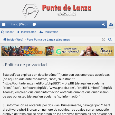
Inicio (Web)
nl
Buscar
Identificarse
or
Registrarse
de
eg
B
ac
Inicio (Web)
Foro Punta de Lanza Wargames
os
nti
ist
u
es
fic
ra
s
rá
ar
rs
c
a
pi
se
e
- Política de privacidad
r
do
Esta política explica con detalle cómo “” junto con sus empresas asociadas
s
(de aquí en adelante “nosotros”, “nos”, “nuestro”, “”,
“https://puntadelanza.net/Foro/phpBB3”) y phpBB (de aquí en adelante
“ellos”, “sus”, “software phpBB”, “www.phpbb.com”, “phpBB Limited”, “phpBB
Teams”) emplean cualquier información obtenida durante cualquier sesión
de uso por usted (de aquí en adelante “su información”).
Su información es obtenida por dos vías. Primeramente, navegar por “” hará
al software phpBB crear un número de cookies, las cuales son un pequeño
archivo de texto que se descargan en los archivos temporales del navegador