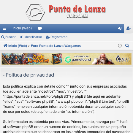
Inicio (Web)
nl
Buscar
Identificarse
or
Registrarse
de
eg
B
ac
Inicio (Web)
Foro Punta de Lanza Wargames
os
nti
ist
u
es
fic
ra
s
rá
ar
rs
c
a
pi
se
e
- Política de privacidad
r
do
Esta política explica con detalle cómo “” junto con sus empresas asociadas
s
(de aquí en adelante “nosotros”, “nos”, “nuestro”, “”,
“https://puntadelanza.net/Foro/phpBB3”) y phpBB (de aquí en adelante
“ellos”, “sus”, “software phpBB”, “www.phpbb.com”, “phpBB Limited”, “phpBB
Teams”) emplean cualquier información obtenida durante cualquier sesión
de uso por usted (de aquí en adelante “su información”).
Su información es obtenida por dos vías. Primeramente, navegar por “” hará
al software phpBB crear un número de cookies, las cuales son un pequeño
archivo de texto que se descargan en los archivos temporales del navegador