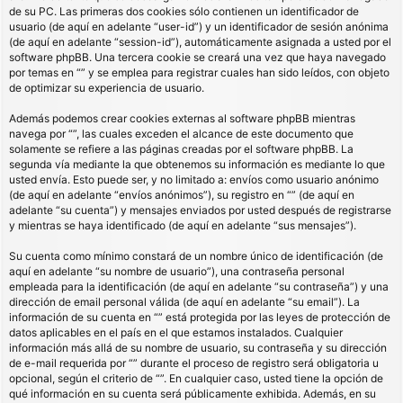
de su PC. Las primeras dos cookies sólo contienen un identificador de
usuario (de aquí en adelante “user-id”) y un identificador de sesión anónima
(de aquí en adelante “session-id”), automáticamente asignada a usted por el
software phpBB. Una tercera cookie se creará una vez que haya navegado
por temas en “” y se emplea para registrar cuales han sido leídos, con objeto
de optimizar su experiencia de usuario.
Además podemos crear cookies externas al software phpBB mientras
navega por “”, las cuales exceden el alcance de este documento que
solamente se refiere a las páginas creadas por el software phpBB. La
segunda vía mediante la que obtenemos su información es mediante lo que
usted envía. Esto puede ser, y no limitado a: envíos como usuario anónimo
(de aquí en adelante “envíos anónimos”), su registro en “” (de aquí en
adelante “su cuenta”) y mensajes enviados por usted después de registrarse
y mientras se haya identificado (de aquí en adelante “sus mensajes”).
Su cuenta como mínimo constará de un nombre único de identificación (de
aquí en adelante “su nombre de usuario”), una contraseña personal
empleada para la identificación (de aquí en adelante “su contraseña”) y una
dirección de email personal válida (de aquí en adelante “su email”). La
información de su cuenta en “” está protegida por las leyes de protección de
datos aplicables en el país en el que estamos instalados. Cualquier
información más allá de su nombre de usuario, su contraseña y su dirección
de e-mail requerida por “” durante el proceso de registro será obligatoria u
opcional, según el criterio de “”. En cualquier caso, usted tiene la opción de
qué información en su cuenta será públicamente exhibida. Además, en su