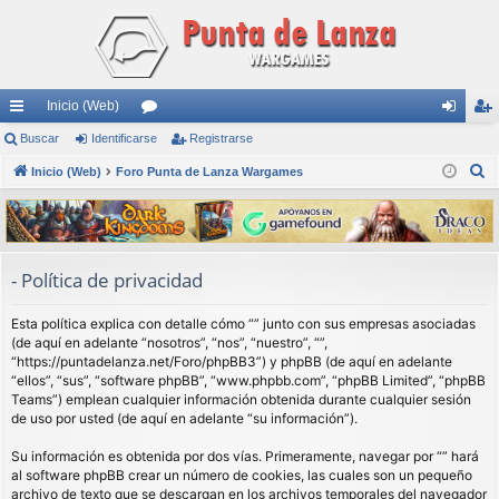
Inicio (Web)
nl
Buscar
Identificarse
or
Registrarse
de
eg
B
ac
Inicio (Web)
Foro Punta de Lanza Wargames
os
nti
ist
u
es
fic
ra
s
rá
ar
rs
c
a
pi
se
e
- Política de privacidad
r
do
Esta política explica con detalle cómo “” junto con sus empresas asociadas
s
(de aquí en adelante “nosotros”, “nos”, “nuestro”, “”,
“https://puntadelanza.net/Foro/phpBB3”) y phpBB (de aquí en adelante
“ellos”, “sus”, “software phpBB”, “www.phpbb.com”, “phpBB Limited”, “phpBB
Teams”) emplean cualquier información obtenida durante cualquier sesión
de uso por usted (de aquí en adelante “su información”).
Su información es obtenida por dos vías. Primeramente, navegar por “” hará
al software phpBB crear un número de cookies, las cuales son un pequeño
archivo de texto que se descargan en los archivos temporales del navegador