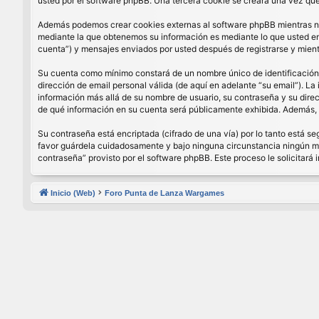
usted por el software phpBB. Una tercera cookie se creará una vez que 
Además podemos crear cookies externas al software phpBB mientras nav
mediante la que obtenemos su información es mediante lo que usted enví
cuenta”) y mensajes enviados por usted después de registrarse y mient
Su cuenta como mínimo constará de un nombre único de identificación (
dirección de email personal válida (de aquí en adelante “su email”). La
información más allá de su nombre de usuario, su contraseña y su direcci
de qué información en su cuenta será públicamente exhibida. Además, e
Su contraseña está encriptada (cifrado de una vía) por lo tanto está 
favor guárdela cuidadosamente y bajo ninguna circunstancia ningún miem
contraseña” provisto por el software phpBB. Este proceso le solicitar
Inicio (Web)
Foro Punta de Lanza Wargames