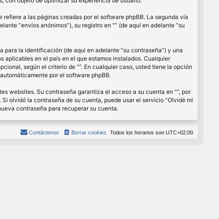
, con objeto de optimizar su experiencia de usuario.
refiere a las páginas creadas por el software phpBB. La segunda vía
lante “envíos anónimos”), su registro en “” (de aquí en adelante “su
para la identificación (de aquí en adelante “su contraseña”) y una
os aplicables en el país en el que estamos instalados. Cualquier
cional, según el criterio de “”. En cualquier caso, usted tiene la opción
s automáticamente por el software phpBB.
es websites. Su contraseña garantiza el acceso a su cuenta en “”, por
Si olvidó la contraseña de su cuenta, puede usar el servicio “Olvidé mi
 nueva contraseña para recuperar su cuenta.
Contáctenos
Borrar cookies
Todos los horarios son
UTC+02:00