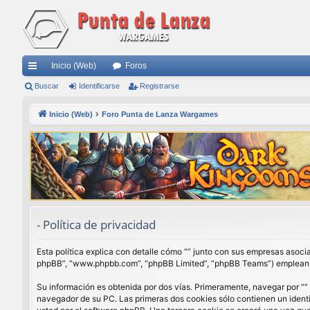
Inicio (Web)
Foros
nl
Buscar
Identificarse
Registrarse
ac
Inicio (Web)
Foro Punta de Lanza Wargames
es
rá
pi
do
s
- Política de privacidad
Esta política explica con detalle cómo “” junto con sus empresas asocia
phpBB”, “www.phpbb.com”, “phpBB Limited”, “phpBB Teams”) emplean cua
Su información es obtenida por dos vías. Primeramente, navegar por “”
navegador de su PC. Las primeras dos cookies sólo contienen un identi