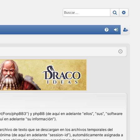
Buscar
Búsqu
E
FA
de
eg
Q
nti
ist
fic
ra
ar
rs
se
e
net/Foro/phpBB3”) y phpBB (de aquí en adelante “ellos”, “sus”, “software
í en adelante “su información”).
archivo de texto que se descargan en los archivos temporales del
anónima (de aquí en adelante “session-id”), automáticamente asignada a