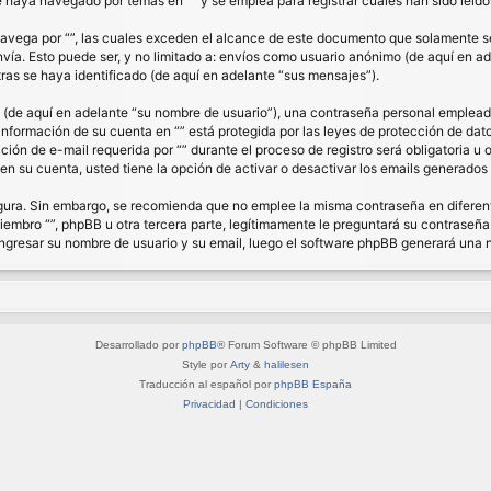
haya navegado por temas en “” y se emplea para registrar cuales han sido leídos
ega por “”, las cuales exceden el alcance de este documento que solamente se 
a. Esto puede ser, y no limitado a: envíos como usuario anónimo (de aquí en ade
ras se haya identificado (de aquí en adelante “sus mensajes”).
de aquí en adelante “su nombre de usuario”), una contraseña personal empleada 
 información de su cuenta en “” está protegida por las leyes de protección de dat
ón de e-mail requerida por “” durante el proceso de registro será obligatoria u op
n su cuenta, usted tiene la opción de activar o desactivar los emails generado
segura. Sin embargo, se recomienda que no emplee la misma contraseña en diferent
bro “”, phpBB u otra tercera parte, legítimamente le preguntará su contraseña. 
á ingresar su nombre de usuario y su email, luego el software phpBB generará una
Desarrollado por
phpBB
® Forum Software © phpBB Limited
Style por
Arty
&
halilesen
Traducción al español por
phpBB España
Privacidad
|
Condiciones