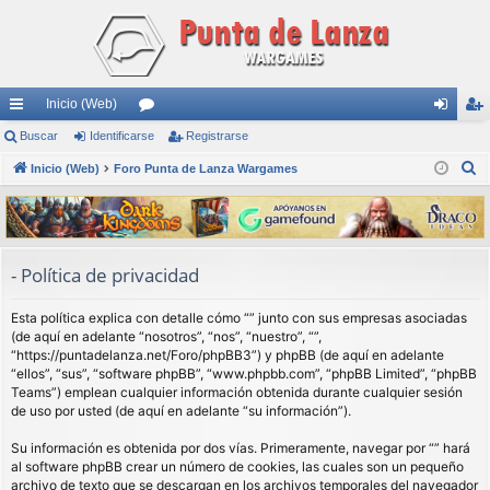
Inicio (Web)
nl
Buscar
Identificarse
or
Registrarse
de
eg
B
ac
Inicio (Web)
Foro Punta de Lanza Wargames
os
nti
ist
u
es
fic
ra
s
rá
ar
rs
c
a
pi
se
e
- Política de privacidad
r
do
Esta política explica con detalle cómo “” junto con sus empresas asociadas
s
(de aquí en adelante “nosotros”, “nos”, “nuestro”, “”,
“https://puntadelanza.net/Foro/phpBB3”) y phpBB (de aquí en adelante
“ellos”, “sus”, “software phpBB”, “www.phpbb.com”, “phpBB Limited”, “phpBB
Teams”) emplean cualquier información obtenida durante cualquier sesión
de uso por usted (de aquí en adelante “su información”).
Su información es obtenida por dos vías. Primeramente, navegar por “” hará
al software phpBB crear un número de cookies, las cuales son un pequeño
archivo de texto que se descargan en los archivos temporales del navegador