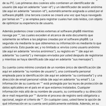
de su PC. Las primeras dos cookies sólo contienen un identificador de
usuario (de aquí en adelante “user-id”) y un identificador de sesión anónima
(de aquí en adelante “session-id”), automáticamente asignada a usted por el
software phpBB. Una tercera cookie se creará una vez que haya navegado
por temas en “” y se emplea para registrar cuales han sido leídos, con objeto
de optimizar su experiencia de usuario.
Además podemos crear cookies externas al software phpBB mientras
navega por “”, las cuales exceden el alcance de este documento que
solamente se refiere a las páginas creadas por el software phpBB. La
segunda vía mediante la que obtenemos su información es mediante lo que
usted envía. Esto puede ser, y no limitado a: envíos como usuario anónimo
(de aquí en adelante “envíos anónimos”), su registro en “” (de aquí en
adelante “su cuenta”) y mensajes enviados por usted después de registrarse
y mientras se haya identificado (de aquí en adelante “sus mensajes”).
Su cuenta como mínimo constará de un nombre único de identificación (de
aquí en adelante “su nombre de usuario”), una contraseña personal
empleada para la identificación (de aquí en adelante “su contraseña”) y una
dirección de email personal válida (de aquí en adelante “su email”). La
información de su cuenta en “” está protegida por las leyes de protección de
datos aplicables en el país en el que estamos instalados. Cualquier
información más allá de su nombre de usuario, su contraseña y su dirección
de e-mail requerida por “” durante el proceso de registro será obligatoria u
opcional, según el criterio de “”. En cualquier caso, usted tiene la opción de
qué información en su cuenta será públicamente exhibida. Además, en su