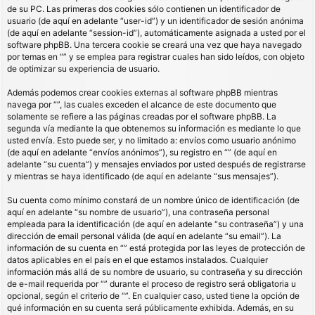
de su PC. Las primeras dos cookies sólo contienen un identificador de
usuario (de aquí en adelante “user-id”) y un identificador de sesión anónima
(de aquí en adelante “session-id”), automáticamente asignada a usted por el
software phpBB. Una tercera cookie se creará una vez que haya navegado
por temas en “” y se emplea para registrar cuales han sido leídos, con objeto
de optimizar su experiencia de usuario.
Además podemos crear cookies externas al software phpBB mientras
navega por “”, las cuales exceden el alcance de este documento que
solamente se refiere a las páginas creadas por el software phpBB. La
segunda vía mediante la que obtenemos su información es mediante lo que
usted envía. Esto puede ser, y no limitado a: envíos como usuario anónimo
(de aquí en adelante “envíos anónimos”), su registro en “” (de aquí en
adelante “su cuenta”) y mensajes enviados por usted después de registrarse
y mientras se haya identificado (de aquí en adelante “sus mensajes”).
Su cuenta como mínimo constará de un nombre único de identificación (de
aquí en adelante “su nombre de usuario”), una contraseña personal
empleada para la identificación (de aquí en adelante “su contraseña”) y una
dirección de email personal válida (de aquí en adelante “su email”). La
información de su cuenta en “” está protegida por las leyes de protección de
datos aplicables en el país en el que estamos instalados. Cualquier
información más allá de su nombre de usuario, su contraseña y su dirección
de e-mail requerida por “” durante el proceso de registro será obligatoria u
opcional, según el criterio de “”. En cualquier caso, usted tiene la opción de
qué información en su cuenta será públicamente exhibida. Además, en su