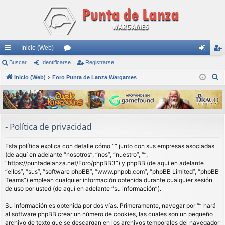
Inicio (Web)
nl
Buscar
Identificarse
or
Registrarse
de
eg
B
ac
Inicio (Web)
Foro Punta de Lanza Wargames
os
nti
ist
u
es
fic
ra
s
rá
ar
rs
c
a
pi
se
e
- Política de privacidad
r
do
Esta política explica con detalle cómo “” junto con sus empresas asociadas
s
(de aquí en adelante “nosotros”, “nos”, “nuestro”, “”,
“https://puntadelanza.net/Foro/phpBB3”) y phpBB (de aquí en adelante
“ellos”, “sus”, “software phpBB”, “www.phpbb.com”, “phpBB Limited”, “phpBB
Teams”) emplean cualquier información obtenida durante cualquier sesión
de uso por usted (de aquí en adelante “su información”).
Su información es obtenida por dos vías. Primeramente, navegar por “” hará
al software phpBB crear un número de cookies, las cuales son un pequeño
archivo de texto que se descargan en los archivos temporales del navegador