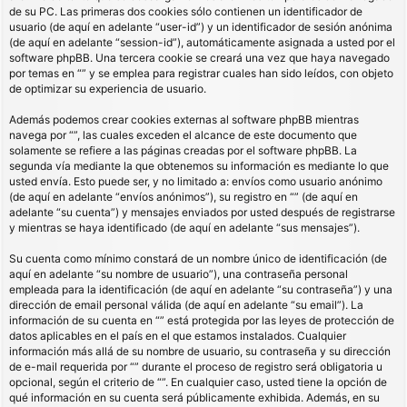
de su PC. Las primeras dos cookies sólo contienen un identificador de
usuario (de aquí en adelante “user-id”) y un identificador de sesión anónima
(de aquí en adelante “session-id”), automáticamente asignada a usted por el
software phpBB. Una tercera cookie se creará una vez que haya navegado
por temas en “” y se emplea para registrar cuales han sido leídos, con objeto
de optimizar su experiencia de usuario.
Además podemos crear cookies externas al software phpBB mientras
navega por “”, las cuales exceden el alcance de este documento que
solamente se refiere a las páginas creadas por el software phpBB. La
segunda vía mediante la que obtenemos su información es mediante lo que
usted envía. Esto puede ser, y no limitado a: envíos como usuario anónimo
(de aquí en adelante “envíos anónimos”), su registro en “” (de aquí en
adelante “su cuenta”) y mensajes enviados por usted después de registrarse
y mientras se haya identificado (de aquí en adelante “sus mensajes”).
Su cuenta como mínimo constará de un nombre único de identificación (de
aquí en adelante “su nombre de usuario”), una contraseña personal
empleada para la identificación (de aquí en adelante “su contraseña”) y una
dirección de email personal válida (de aquí en adelante “su email”). La
información de su cuenta en “” está protegida por las leyes de protección de
datos aplicables en el país en el que estamos instalados. Cualquier
información más allá de su nombre de usuario, su contraseña y su dirección
de e-mail requerida por “” durante el proceso de registro será obligatoria u
opcional, según el criterio de “”. En cualquier caso, usted tiene la opción de
qué información en su cuenta será públicamente exhibida. Además, en su