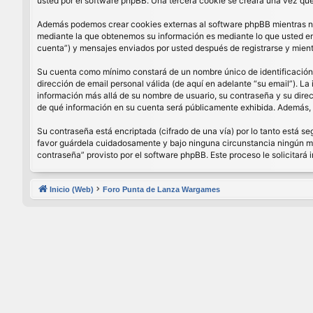
usted por el software phpBB. Una tercera cookie se creará una vez que 
Además podemos crear cookies externas al software phpBB mientras nav
mediante la que obtenemos su información es mediante lo que usted enví
cuenta”) y mensajes enviados por usted después de registrarse y mient
Su cuenta como mínimo constará de un nombre único de identificación (
dirección de email personal válida (de aquí en adelante “su email”). La
información más allá de su nombre de usuario, su contraseña y su direcci
de qué información en su cuenta será públicamente exhibida. Además, e
Su contraseña está encriptada (cifrado de una vía) por lo tanto está 
favor guárdela cuidadosamente y bajo ninguna circunstancia ningún miem
contraseña” provisto por el software phpBB. Este proceso le solicitar
Inicio (Web)
Foro Punta de Lanza Wargames