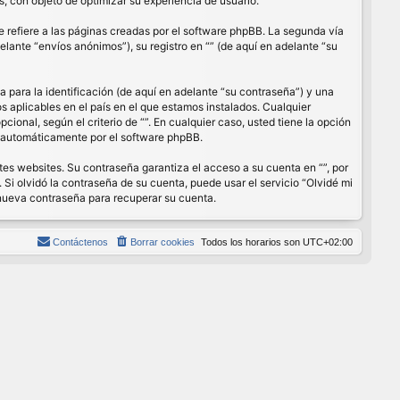
, con objeto de optimizar su experiencia de usuario.
refiere a las páginas creadas por el software phpBB. La segunda vía
lante “envíos anónimos”), su registro en “” (de aquí en adelante “su
para la identificación (de aquí en adelante “su contraseña”) y una
os aplicables en el país en el que estamos instalados. Cualquier
cional, según el criterio de “”. En cualquier caso, usted tiene la opción
s automáticamente por el software phpBB.
es websites. Su contraseña garantiza el acceso a su cuenta en “”, por
Si olvidó la contraseña de su cuenta, puede usar el servicio “Olvidé mi
 nueva contraseña para recuperar su cuenta.
Contáctenos
Borrar cookies
Todos los horarios son
UTC+02:00