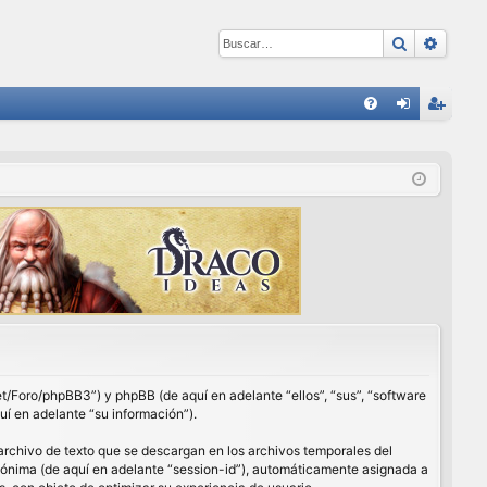
Buscar
Búsqu
E
FA
de
eg
Q
nti
ist
fic
ra
ar
rs
se
e
net/Foro/phpBB3”) y phpBB (de aquí en adelante “ellos”, “sus”, “software
í en adelante “su información”).
archivo de texto que se descargan en los archivos temporales del
anónima (de aquí en adelante “session-id”), automáticamente asignada a