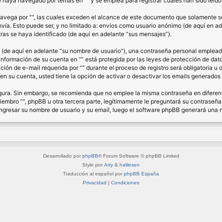
haya navegado por temas en “” y se emplea para registrar cuales han sido leídos
ega por “”, las cuales exceden el alcance de este documento que solamente se 
a. Esto puede ser, y no limitado a: envíos como usuario anónimo (de aquí en ade
ras se haya identificado (de aquí en adelante “sus mensajes”).
de aquí en adelante “su nombre de usuario”), una contraseña personal empleada 
 información de su cuenta en “” está protegida por las leyes de protección de dat
ón de e-mail requerida por “” durante el proceso de registro será obligatoria u op
n su cuenta, usted tiene la opción de activar o desactivar los emails generado
segura. Sin embargo, se recomienda que no emplee la misma contraseña en diferent
bro “”, phpBB u otra tercera parte, legítimamente le preguntará su contraseña. 
á ingresar su nombre de usuario y su email, luego el software phpBB generará una
Desarrollado por
phpBB
® Forum Software © phpBB Limited
Style por
Arty
&
halilesen
Traducción al español por
phpBB España
Privacidad
|
Condiciones