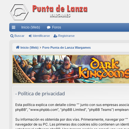
Inicio (Web)
Foros
nl
Buscar
Identificarse
Registrarse
ac
Inicio (Web)
Foro Punta de Lanza Wargames
es
rá
pi
do
s
- Política de privacidad
Esta política explica con detalle cómo “” junto con sus empresas asocia
phpBB”, “www.phpbb.com”, “phpBB Limited”, “phpBB Teams”) emplean cua
Su información es obtenida por dos vías. Primeramente, navegar por “”
navegador de su PC. Las primeras dos cookies sólo contienen un identi