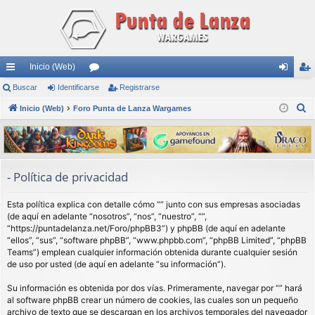
Inicio (Web)
nl
Buscar
Identificarse
or
Registrarse
de
eg
B
ac
Inicio (Web)
Foro Punta de Lanza Wargames
os
nti
ist
u
es
fic
ra
s
rá
ar
rs
c
a
pi
se
e
- Política de privacidad
r
do
Esta política explica con detalle cómo “” junto con sus empresas asociadas
s
(de aquí en adelante “nosotros”, “nos”, “nuestro”, “”,
“https://puntadelanza.net/Foro/phpBB3”) y phpBB (de aquí en adelante
“ellos”, “sus”, “software phpBB”, “www.phpbb.com”, “phpBB Limited”, “phpBB
Teams”) emplean cualquier información obtenida durante cualquier sesión
de uso por usted (de aquí en adelante “su información”).
Su información es obtenida por dos vías. Primeramente, navegar por “” hará
al software phpBB crear un número de cookies, las cuales son un pequeño
archivo de texto que se descargan en los archivos temporales del navegador