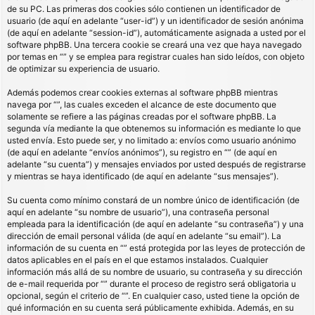
de su PC. Las primeras dos cookies sólo contienen un identificador de
usuario (de aquí en adelante “user-id”) y un identificador de sesión anónima
(de aquí en adelante “session-id”), automáticamente asignada a usted por el
software phpBB. Una tercera cookie se creará una vez que haya navegado
por temas en “” y se emplea para registrar cuales han sido leídos, con objeto
de optimizar su experiencia de usuario.
Además podemos crear cookies externas al software phpBB mientras
navega por “”, las cuales exceden el alcance de este documento que
solamente se refiere a las páginas creadas por el software phpBB. La
segunda vía mediante la que obtenemos su información es mediante lo que
usted envía. Esto puede ser, y no limitado a: envíos como usuario anónimo
(de aquí en adelante “envíos anónimos”), su registro en “” (de aquí en
adelante “su cuenta”) y mensajes enviados por usted después de registrarse
y mientras se haya identificado (de aquí en adelante “sus mensajes”).
Su cuenta como mínimo constará de un nombre único de identificación (de
aquí en adelante “su nombre de usuario”), una contraseña personal
empleada para la identificación (de aquí en adelante “su contraseña”) y una
dirección de email personal válida (de aquí en adelante “su email”). La
información de su cuenta en “” está protegida por las leyes de protección de
datos aplicables en el país en el que estamos instalados. Cualquier
información más allá de su nombre de usuario, su contraseña y su dirección
de e-mail requerida por “” durante el proceso de registro será obligatoria u
opcional, según el criterio de “”. En cualquier caso, usted tiene la opción de
qué información en su cuenta será públicamente exhibida. Además, en su