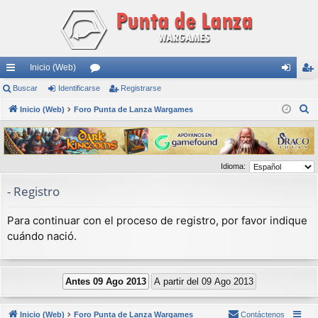
Inicio (Web)
nl
Buscar
Identificarse
or
Registrarse
de
eg
B
ac
Inicio (Web)
Foro Punta de Lanza Wargames
os
nti
ist
u
es
fic
ra
s
rá
ar
rs
c
Idioma:
a
pi
se
e
r
- Registro
do
s
Para continuar con el proceso de registro, por favor indique
cuándo nació.
Inicio (Web)
Foro Punta de Lanza Wargames
Contáctenos