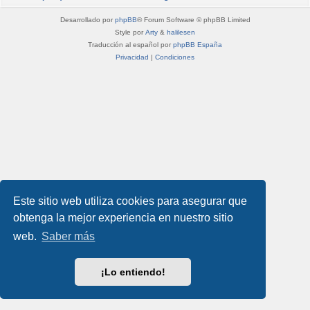
Desarrollado por
phpBB
® Forum Software © phpBB Limited
Style por
Arty
&
halilesen
Traducción al español por
phpBB España
Privacidad
|
Condiciones
Este sitio web utiliza cookies para asegurar que
obtenga la mejor experiencia en nuestro sitio
web.
Saber más
¡Lo entiendo!