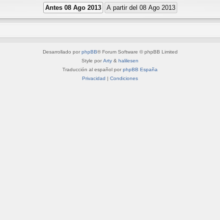
Desarrollado por
phpBB
® Forum Software © phpBB Limited
Style por
Arty
&
halilesen
Traducción al español por
phpBB España
Privacidad
|
Condiciones