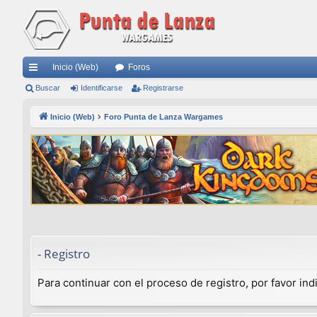
Inicio (Web)
Foros
nl
Buscar
Identificarse
Registrarse
ac
Inicio (Web)
Foro Punta de Lanza Wargames
es
rá
pi
do
s
- Registro
Para continuar con el proceso de registro, por favor in