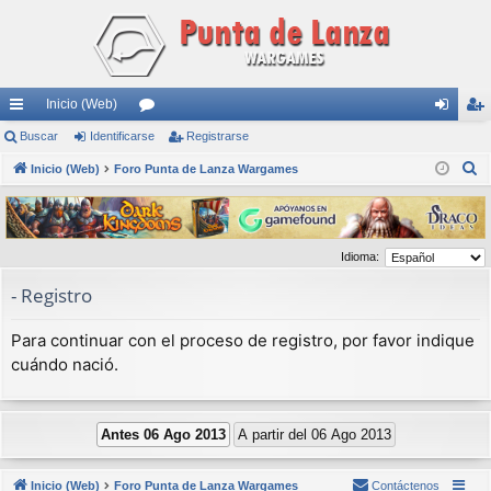
Inicio (Web)
nl
Buscar
Identificarse
or
Registrarse
de
eg
B
ac
Inicio (Web)
Foro Punta de Lanza Wargames
os
nti
ist
u
es
fic
ra
s
rá
ar
rs
c
Idioma:
a
pi
se
e
r
- Registro
do
s
Para continuar con el proceso de registro, por favor indique
cuándo nació.
Inicio (Web)
Foro Punta de Lanza Wargames
Contáctenos