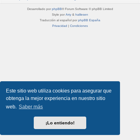
Desarrollado por
phpBB
® Forum Software © phpBB Limited
Style por
Arty
&
halilesen
Traducción al español por
phpBB España
Privacidad
|
Condiciones
Este sitio web utiliza cookies para asegurar que
obtenga la mejor experiencia en nuestro sitio
web.
Saber más
¡Lo entiendo!