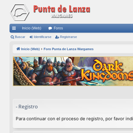
Inicio (Web)
Foros
nl
Buscar
Identificarse
Registrarse
ac
Inicio (Web)
Foro Punta de Lanza Wargames
es
rá
pi
do
s
- Registro
Para continuar con el proceso de registro, por favor in