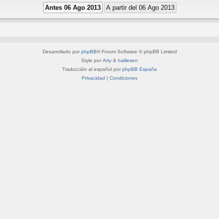
Desarrollado por
phpBB
® Forum Software © phpBB Limited
Style por
Arty
&
halilesen
Traducción al español por
phpBB España
Privacidad
|
Condiciones