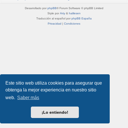
Desarrollado por
phpBB
® Forum Software © phpBB Limited
Style por
Arty
&
halilesen
Traducción al español por
phpBB España
Privacidad
|
Condiciones
Este sitio web utiliza cookies para asegurar que
obtenga la mejor experiencia en nuestro sitio
web.
Saber más
¡Lo entiendo!