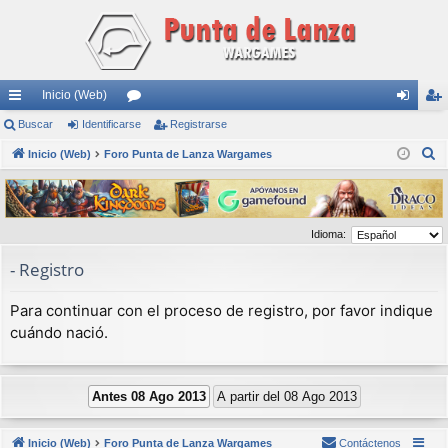
Inicio (Web)
nl
Buscar
Identificarse
or
Registrarse
de
eg
B
ac
Inicio (Web)
Foro Punta de Lanza Wargames
os
nti
ist
u
es
fic
ra
s
rá
ar
rs
c
Idioma:
a
pi
se
e
r
- Registro
do
s
Para continuar con el proceso de registro, por favor indique
cuándo nació.
Inicio (Web)
Foro Punta de Lanza Wargames
Contáctenos