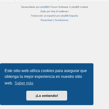
Desarrollado por
phpBB
® Forum Software © phpBB Limited
Style por
Arty
&
halilesen
Traducción al español por
phpBB España
Privacidad
|
Condiciones
Este sitio web utiliza cookies para asegurar que
obtenga la mejor experiencia en nuestro sitio
web.
Saber más
¡Lo entiendo!