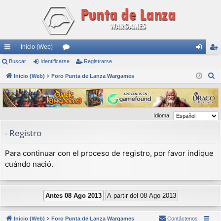
Inicio (Web)
nl
Buscar
Identificarse
or
Registrarse
de
eg
B
ac
Inicio (Web)
Foro Punta de Lanza Wargames
os
nti
ist
u
es
fic
ra
s
rá
ar
rs
c
Idioma:
a
pi
se
e
r
- Registro
do
s
Para continuar con el proceso de registro, por favor indique
cuándo nació.
Inicio (Web)
Foro Punta de Lanza Wargames
Contáctenos