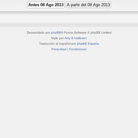
Desarrollado por
phpBB
® Forum Software © phpBB Limited
Style por
Arty
&
halilesen
Traducción al español por
phpBB España
Privacidad
|
Condiciones