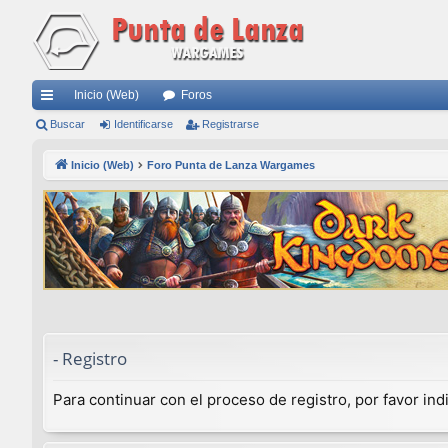
Inicio (Web)
Foros
nl
Buscar
Identificarse
Registrarse
ac
Inicio (Web)
Foro Punta de Lanza Wargames
es
rá
pi
do
s
- Registro
Para continuar con el proceso de registro, por favor in