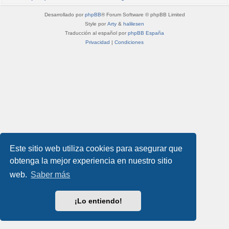
Desarrollado por
phpBB
® Forum Software © phpBB Limited
Style por
Arty
&
halilesen
Traducción al español por
phpBB España
Privacidad
|
Condiciones
Este sitio web utiliza cookies para asegurar que
obtenga la mejor experiencia en nuestro sitio
web.
Saber más
¡Lo entiendo!