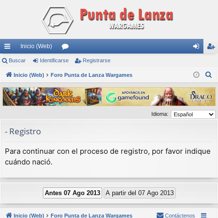
Inicio (Web)
nl
Buscar
Identificarse
or
Registrarse
de
eg
B
ac
Inicio (Web)
Foro Punta de Lanza Wargames
os
nti
ist
u
es
fic
ra
s
rá
ar
rs
c
Idioma:
a
pi
se
e
r
- Registro
do
s
Para continuar con el proceso de registro, por favor indique
cuándo nació.
Inicio (Web)
Foro Punta de Lanza Wargames
Contáctenos