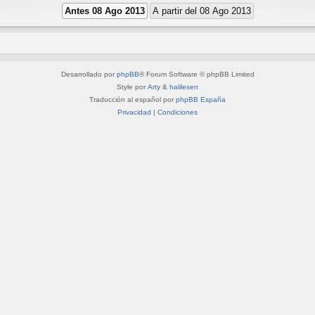
Desarrollado por
phpBB
® Forum Software © phpBB Limited
Style por
Arty
&
halilesen
Traducción al español por
phpBB España
Privacidad
|
Condiciones