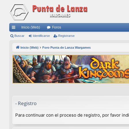
Inicio (Web)
Foros
nl
Buscar
Identificarse
Registrarse
ac
Inicio (Web)
Foro Punta de Lanza Wargames
es
rá
pi
do
s
- Registro
Para continuar con el proceso de registro, por favor in