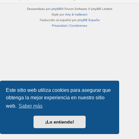
Desarrollado por
phpBB
® Forum Software © phpBB Limited
Style por
Arty
&
halilesen
Traducción al español por
phpBB España
Privacidad
|
Condiciones
Este sitio web utiliza cookies para asegurar que
obtenga la mejor experiencia en nuestro sitio
web.
Saber más
¡Lo entiendo!