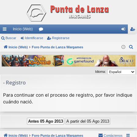
Inicio (Web)
nl
Buscar
Identificarse
or
Registrarse
de
eg
B
ac
Inicio (Web)
Foro Punta de Lanza Wargames
os
nti
ist
u
es
fic
ra
s
rá
ar
rs
c
Idioma:
a
pi
se
e
r
- Registro
do
s
Para continuar con el proceso de registro, por favor indique
cuándo nació.
Inicio (Web)
Foro Punta de Lanza Wargames
Contáctenos