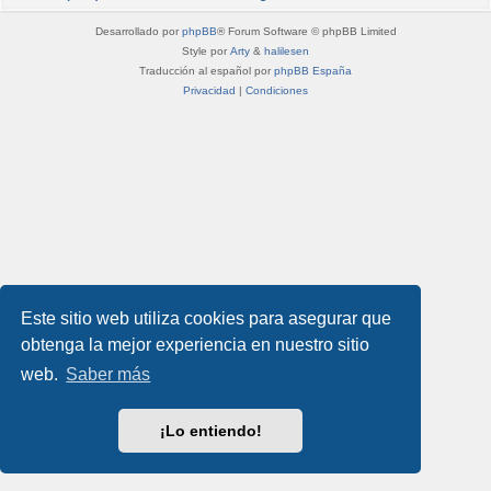
Desarrollado por
phpBB
® Forum Software © phpBB Limited
Style por
Arty
&
halilesen
Traducción al español por
phpBB España
Privacidad
|
Condiciones
Este sitio web utiliza cookies para asegurar que
obtenga la mejor experiencia en nuestro sitio
web.
Saber más
¡Lo entiendo!