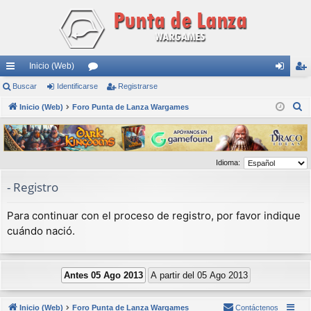
Inicio (Web)
nl
Buscar
Identificarse
or
Registrarse
de
eg
B
ac
Inicio (Web)
Foro Punta de Lanza Wargames
os
nti
ist
u
es
fic
ra
s
rá
ar
rs
c
Idioma:
a
pi
se
e
r
- Registro
do
s
Para continuar con el proceso de registro, por favor indique
cuándo nació.
Inicio (Web)
Foro Punta de Lanza Wargames
Contáctenos