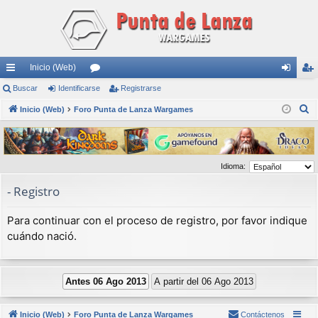
Inicio (Web)
nl
Buscar
Identificarse
or
Registrarse
de
eg
B
ac
Inicio (Web)
Foro Punta de Lanza Wargames
os
nti
ist
u
es
fic
ra
s
rá
ar
rs
c
Idioma:
a
pi
se
e
r
- Registro
do
s
Para continuar con el proceso de registro, por favor indique
cuándo nació.
Inicio (Web)
Foro Punta de Lanza Wargames
Contáctenos