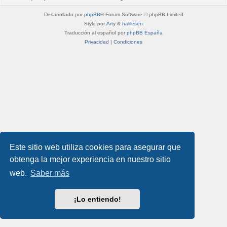
Desarrollado por
phpBB
® Forum Software © phpBB Limited
Style por
Arty
&
halilesen
Traducción al español por
phpBB España
Privacidad
|
Condiciones
Este sitio web utiliza cookies para asegurar que
obtenga la mejor experiencia en nuestro sitio
web.
Saber más
¡Lo entiendo!