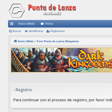
Inicio (Web)
Foros
nl
Buscar
Identificarse
Registrarse
ac
Inicio (Web)
Foro Punta de Lanza Wargames
es
rá
pi
do
s
- Registro
Para continuar con el proceso de registro, por favor in