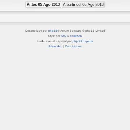
Desarrollado por
phpBB
® Forum Software © phpBB Limited
Style por
Arty
&
halilesen
Traducción al español por
phpBB España
Privacidad
|
Condiciones