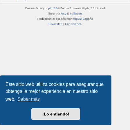
Desarrollado por
phpBB
® Forum Software © phpBB Limited
Style por
Arty
&
halilesen
Traducción al español por
phpBB España
Privacidad
|
Condiciones
Este sitio web utiliza cookies para asegurar que
obtenga la mejor experiencia en nuestro sitio
web.
Saber más
¡Lo entiendo!