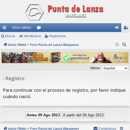
Inicio (Web)
nl
Buscar
Identificarse
or
Registrarse
de
eg
B
ac
Inicio (Web)
Foro Punta de Lanza Wargames
os
nti
ist
u
es
fic
ra
s
rá
ar
rs
c
Idioma:
a
pi
se
e
r
- Registro
do
s
Para continuar con el proceso de registro, por favor indique
cuándo nació.
Inicio (Web)
Foro Punta de Lanza Wargames
Contáctenos