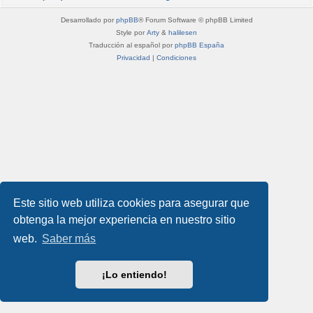
Desarrollado por
phpBB
® Forum Software © phpBB Limited
Style por
Arty
&
halilesen
Traducción al español por
phpBB España
Privacidad
|
Condiciones
Este sitio web utiliza cookies para asegurar que
obtenga la mejor experiencia en nuestro sitio
web.
Saber más
¡Lo entiendo!