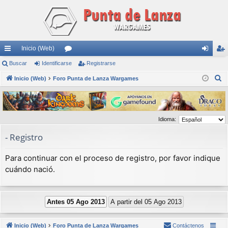
Inicio (Web)
nl
Buscar
Identificarse
or
Registrarse
de
eg
B
ac
Inicio (Web)
Foro Punta de Lanza Wargames
os
nti
ist
u
es
fic
ra
s
rá
ar
rs
c
Idioma:
a
pi
se
e
r
- Registro
do
s
Para continuar con el proceso de registro, por favor indique
cuándo nació.
Inicio (Web)
Foro Punta de Lanza Wargames
Contáctenos