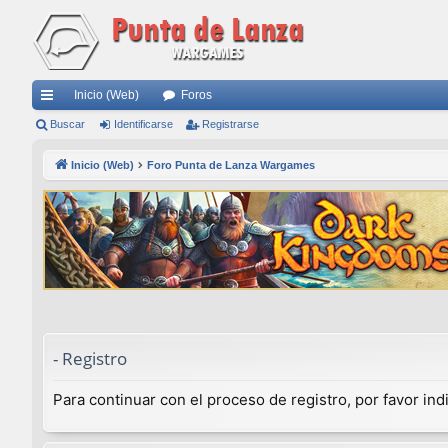
Inicio (Web)
Foros
nl
Buscar
Identificarse
Registrarse
ac
Inicio (Web)
Foro Punta de Lanza Wargames
es
rá
pi
do
s
- Registro
Para continuar con el proceso de registro, por favor in