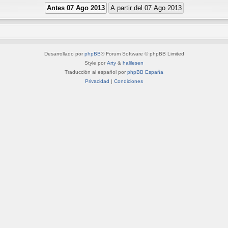
Desarrollado por
phpBB
® Forum Software © phpBB Limited
Style por
Arty
&
halilesen
Traducción al español por
phpBB España
Privacidad
|
Condiciones