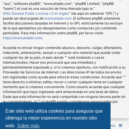
“sus”, “software phpBB”, “www.phpbb.com”, “phpBB Limited”, “phpBB
Teams”) el cual es una solución de foros liberada bajo la “
GNU General Public License v2 en Ingles
” (de aquí en adelante “GPL”) y
puede ser descargada de
www.phpbb.com
. El software phpBB solamente
facilita discusiones basadas en Internet y la GPL estrictamente los excluye
de lo que aprobamos y/o desaprobamos como conductas y/o contenido
permisible. Para más información sobre phpBB, por favor visite:
https://www.phpbb.com/
.
Acuerda no enviar ningun contenido abusivo, obsceno, vulgar, difamatorio,
indecente, amenazante, sexual o cualquier otro material que pueda violar
cualquier ley de su país, el país donde “” está instalado o Leyes
Internacionales. Hacer eso provocará que sea inmediata y
permanentemente expulsado y, si lo creemos oportuno, con notificación a su
Proveedor de Servicios de Internet. Las direcciones IP de todos los envíos
son registradas como ayuda para reforzar estas condiciones. Acuerda que “”
tiene derecho a eliminar, editar, mover o cerrar cualquier tema en cualquier
momento que lo creamos conveniente. Como usuario acuerda que cualquier
información que haya ingresado será almacenada en una base de datos.
Dado que esta información no será compartida con ninguna tercera parte sin
su consentimiento, ni “” ni phpBB podrán considerarse responsables por
cualquier intento de hacking que conlleve a que los datos sean
Este sitio web utiliza cookies para asegurar que
comprometidos.
obtenga la mejor experiencia en nuestro sitio
web.
Saber más
Inicio (Web)
Foro Punta de Lanza Wargames
Contáctenos