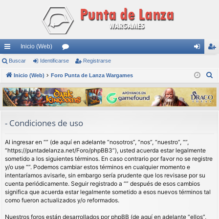
Inicio (Web)
nl
Buscar
Identificarse
or
Registrarse
de
eg
B
ac
Inicio (Web)
Foro Punta de Lanza Wargames
os
nti
ist
u
es
fic
ra
s
rá
ar
rs
c
a
pi
se
e
- Condiciones de uso
r
do
Al ingresar en “” (de aquí en adelante “nosotros”, “nos”, “nuestro”, “”,
s
“https://puntadelanza.net/Foro/phpBB3”), usted acuerda estar legalmente
sometido a los siguientes términos. En caso contrario por favor no se registre
y/o use “”. Podemos cambiar estos términos en cualquier momento e
intentaríamos avisarle, sin embargo sería prudente que los revisase por su
cuenta periódicamente. Seguir registrado a “” después de esos cambios
significa que acuerda estar legalmente sometido a esos nuevos términos tal
como fueron actualizados y/o reformados.
Nuestros foros están desarrollados por phpBB (de aquí en adelante “ellos”,