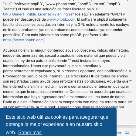
“sus”, “software phpBB”, “www.phpbb.com”, “phpBB Limited”, “phpBB
Teams”) el cual es una solución de foros liberada bajo la “
GNU General Public License v2 en Ingles
” (de aquí en adelante “GPL”) y
puede ser descargada de
www.phpbb.com
. El software phpBB solamente
facilita discusiones basadas en Internet y la GPL estrictamente los excluye
de lo que aprobamos y/o desaprobamos como conductas y/o contenido
permisible. Para más información sobre phpBB, por favor visite:
https://www.phpbb.com/
.
Acuerda no enviar ningun contenido abusivo, obsceno, vulgar, difamatorio,
indecente, amenazante, sexual o cualquier otro material que pueda violar
cualquier ley de su país, el país donde “” está instalado o Leyes
Internacionales. Hacer eso provocará que sea inmediata y
permanentemente expulsado y, si lo creemos oportuno, con notificación a su
Proveedor de Servicios de Internet. Las direcciones IP de todos los envíos
son registradas como ayuda para reforzar estas condiciones. Acuerda que “”
tiene derecho a eliminar, editar, mover o cerrar cualquier tema en cualquier
momento que lo creamos conveniente. Como usuario acuerda que cualquier
información que haya ingresado será almacenada en una base de datos.
Dado que esta información no será compartida con ninguna tercera parte sin
su consentimiento, ni “” ni phpBB podrán considerarse responsables por
cualquier intento de hacking que conlleve a que los datos sean
Este sitio web utiliza cookies para asegurar que
comprometidos.
obtenga la mejor experiencia en nuestro sitio
web.
Saber más
Inicio (Web)
Foro Punta de Lanza Wargames
Contáctenos