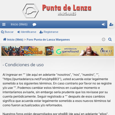
Inicio (Web)
nl
Buscar
Identificarse
or
Registrarse
de
eg
B
ac
Inicio (Web)
Foro Punta de Lanza Wargames
os
nti
ist
u
es
fic
ra
s
rá
ar
rs
c
a
pi
se
e
- Condiciones de uso
r
do
Al ingresar en “” (de aquí en adelante “nosotros”, “nos”, “nuestro”, “”,
s
“https://puntadelanza.net/Foro/phpBB3”), usted acuerda estar legalmente
sometido a los siguientes términos. En caso contrario por favor no se registre
y/o use “”. Podemos cambiar estos términos en cualquier momento e
intentaríamos avisarle, sin embargo sería prudente que los revisase por su
cuenta periódicamente. Seguir registrado a “” después de esos cambios
significa que acuerda estar legalmente sometido a esos nuevos términos tal
como fueron actualizados y/o reformados.
Nuestros foros están desarrollados por phpBB (de aquí en adelante “ellos”,