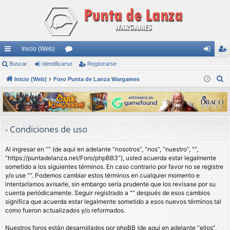
Inicio (Web)
nl
Buscar
Identificarse
or
Registrarse
de
eg
B
ac
Inicio (Web)
Foro Punta de Lanza Wargames
os
nti
ist
u
es
fic
ra
s
rá
ar
rs
c
a
pi
se
e
- Condiciones de uso
r
do
Al ingresar en “” (de aquí en adelante “nosotros”, “nos”, “nuestro”, “”,
s
“https://puntadelanza.net/Foro/phpBB3”), usted acuerda estar legalmente
sometido a los siguientes términos. En caso contrario por favor no se registre
y/o use “”. Podemos cambiar estos términos en cualquier momento e
intentaríamos avisarle, sin embargo sería prudente que los revisase por su
cuenta periódicamente. Seguir registrado a “” después de esos cambios
significa que acuerda estar legalmente sometido a esos nuevos términos tal
como fueron actualizados y/o reformados.
Nuestros foros están desarrollados por phpBB (de aquí en adelante “ellos”,