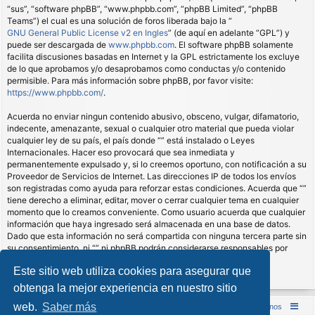
“sus”, “software phpBB”, “www.phpbb.com”, “phpBB Limited”, “phpBB
Teams”) el cual es una solución de foros liberada bajo la “
GNU General Public License v2 en Ingles
” (de aquí en adelante “GPL”) y
puede ser descargada de
www.phpbb.com
. El software phpBB solamente
facilita discusiones basadas en Internet y la GPL estrictamente los excluye
de lo que aprobamos y/o desaprobamos como conductas y/o contenido
permisible. Para más información sobre phpBB, por favor visite:
https://www.phpbb.com/
.
Acuerda no enviar ningun contenido abusivo, obsceno, vulgar, difamatorio,
indecente, amenazante, sexual o cualquier otro material que pueda violar
cualquier ley de su país, el país donde “” está instalado o Leyes
Internacionales. Hacer eso provocará que sea inmediata y
permanentemente expulsado y, si lo creemos oportuno, con notificación a su
Proveedor de Servicios de Internet. Las direcciones IP de todos los envíos
son registradas como ayuda para reforzar estas condiciones. Acuerda que “”
tiene derecho a eliminar, editar, mover o cerrar cualquier tema en cualquier
momento que lo creamos conveniente. Como usuario acuerda que cualquier
información que haya ingresado será almacenada en una base de datos.
Dado que esta información no será compartida con ninguna tercera parte sin
su consentimiento, ni “” ni phpBB podrán considerarse responsables por
cualquier intento de hacking que conlleve a que los datos sean
Este sitio web utiliza cookies para asegurar que
comprometidos.
obtenga la mejor experiencia en nuestro sitio
web.
Saber más
Inicio (Web)
Foro Punta de Lanza Wargames
Contáctenos