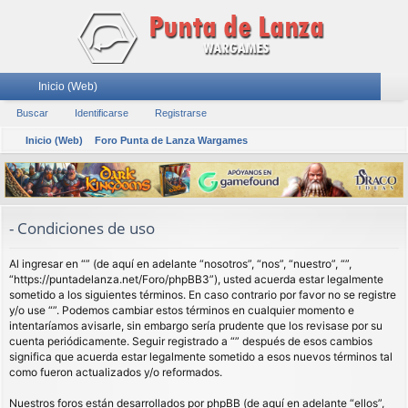
Inicio (Web)
nl
Buscar
Identificarse
or
Registrarse
de
eg
B
ac
Inicio (Web)
Foro Punta de Lanza Wargames
os
nti
ist
u
es
fic
ra
s
rá
ar
rs
c
a
pi
se
e
- Condiciones de uso
r
do
Al ingresar en “” (de aquí en adelante “nosotros”, “nos”, “nuestro”, “”,
s
“https://puntadelanza.net/Foro/phpBB3”), usted acuerda estar legalmente
sometido a los siguientes términos. En caso contrario por favor no se registre
y/o use “”. Podemos cambiar estos términos en cualquier momento e
intentaríamos avisarle, sin embargo sería prudente que los revisase por su
cuenta periódicamente. Seguir registrado a “” después de esos cambios
significa que acuerda estar legalmente sometido a esos nuevos términos tal
como fueron actualizados y/o reformados.
Nuestros foros están desarrollados por phpBB (de aquí en adelante “ellos”,