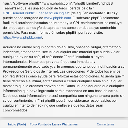
“sus”, “software phpBB”, “www.phpbb.com”, “phpBB Limited”, “phpBB
Teams”) el cual es una solución de foros liberada bajo la “
GNU General Public License v2 en Ingles
” (de aquí en adelante “GPL”) y
puede ser descargada de
www.phpbb.com
. El software phpBB solamente
facilita discusiones basadas en Internet y la GPL estrictamente los excluye
de lo que aprobamos y/o desaprobamos como conductas y/o contenido
permisible. Para más información sobre phpBB, por favor visite:
https://www.phpbb.com/
.
Acuerda no enviar ningun contenido abusivo, obsceno, vulgar, difamatorio,
indecente, amenazante, sexual o cualquier otro material que pueda violar
cualquier ley de su país, el país donde “” está instalado o Leyes
Internacionales. Hacer eso provocará que sea inmediata y
permanentemente expulsado y, si lo creemos oportuno, con notificación a su
Proveedor de Servicios de Internet. Las direcciones IP de todos los envíos
son registradas como ayuda para reforzar estas condiciones. Acuerda que “”
tiene derecho a eliminar, editar, mover o cerrar cualquier tema en cualquier
momento que lo creamos conveniente. Como usuario acuerda que cualquier
información que haya ingresado será almacenada en una base de datos.
Dado que esta información no será compartida con ninguna tercera parte sin
su consentimiento, ni “” ni phpBB podrán considerarse responsables por
cualquier intento de hacking que conlleve a que los datos sean
comprometidos.
Inicio (Web)
Foro Punta de Lanza Wargames
Contáctenos