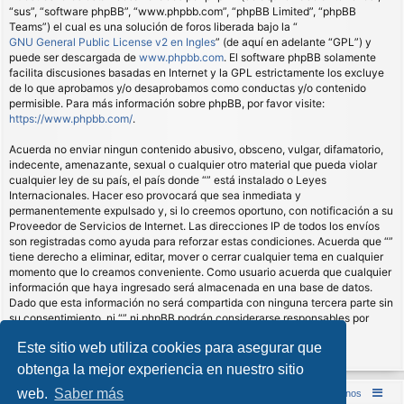
“sus”, “software phpBB”, “www.phpbb.com”, “phpBB Limited”, “phpBB
Teams”) el cual es una solución de foros liberada bajo la “
GNU General Public License v2 en Ingles
” (de aquí en adelante “GPL”) y
puede ser descargada de
www.phpbb.com
. El software phpBB solamente
facilita discusiones basadas en Internet y la GPL estrictamente los excluye
de lo que aprobamos y/o desaprobamos como conductas y/o contenido
permisible. Para más información sobre phpBB, por favor visite:
https://www.phpbb.com/
.
Acuerda no enviar ningun contenido abusivo, obsceno, vulgar, difamatorio,
indecente, amenazante, sexual o cualquier otro material que pueda violar
cualquier ley de su país, el país donde “” está instalado o Leyes
Internacionales. Hacer eso provocará que sea inmediata y
permanentemente expulsado y, si lo creemos oportuno, con notificación a su
Proveedor de Servicios de Internet. Las direcciones IP de todos los envíos
son registradas como ayuda para reforzar estas condiciones. Acuerda que “”
tiene derecho a eliminar, editar, mover o cerrar cualquier tema en cualquier
momento que lo creamos conveniente. Como usuario acuerda que cualquier
información que haya ingresado será almacenada en una base de datos.
Dado que esta información no será compartida con ninguna tercera parte sin
su consentimiento, ni “” ni phpBB podrán considerarse responsables por
cualquier intento de hacking que conlleve a que los datos sean
Este sitio web utiliza cookies para asegurar que
comprometidos.
obtenga la mejor experiencia en nuestro sitio
web.
Saber más
Inicio (Web)
Foro Punta de Lanza Wargames
Contáctenos