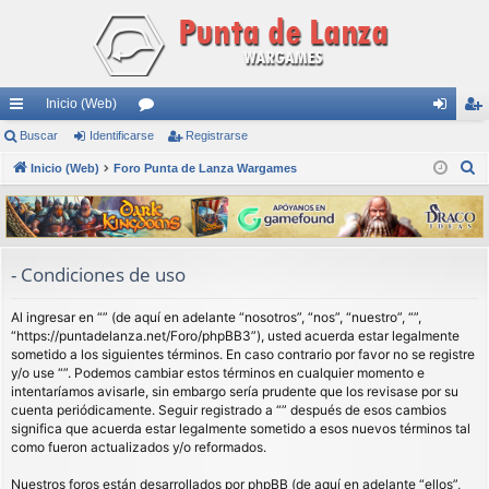
Inicio (Web)
nl
Buscar
Identificarse
or
Registrarse
de
eg
B
ac
Inicio (Web)
Foro Punta de Lanza Wargames
os
nti
ist
u
es
fic
ra
s
rá
ar
rs
c
a
pi
se
e
- Condiciones de uso
r
do
Al ingresar en “” (de aquí en adelante “nosotros”, “nos”, “nuestro”, “”,
s
“https://puntadelanza.net/Foro/phpBB3”), usted acuerda estar legalmente
sometido a los siguientes términos. En caso contrario por favor no se registre
y/o use “”. Podemos cambiar estos términos en cualquier momento e
intentaríamos avisarle, sin embargo sería prudente que los revisase por su
cuenta periódicamente. Seguir registrado a “” después de esos cambios
significa que acuerda estar legalmente sometido a esos nuevos términos tal
como fueron actualizados y/o reformados.
Nuestros foros están desarrollados por phpBB (de aquí en adelante “ellos”,