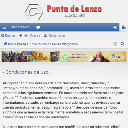
Inicio (Web)
nl
Buscar
Identificarse
or
Registrarse
de
eg
B
ac
Inicio (Web)
Foro Punta de Lanza Wargames
os
nti
ist
u
es
fic
ra
s
rá
ar
rs
c
a
pi
se
e
- Condiciones de uso
r
do
Al ingresar en “” (de aquí en adelante “nosotros”, “nos”, “nuestro”, “”,
s
“https://puntadelanza.net/Foro/phpBB3”), usted acuerda estar legalmente
sometido a los siguientes términos. En caso contrario por favor no se registre
y/o use “”. Podemos cambiar estos términos en cualquier momento e
intentaríamos avisarle, sin embargo sería prudente que los revisase por su
cuenta periódicamente. Seguir registrado a “” después de esos cambios
significa que acuerda estar legalmente sometido a esos nuevos términos tal
como fueron actualizados y/o reformados.
Nuestros foros están desarrollados por phpBB (de aquí en adelante “ellos”,