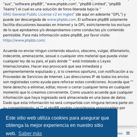
“sus”, “software phpBB”, “www.phpbb.com”, “phpBB Limited”, “phpBB
Teams”) el cual es una solución de foros liberada bajo la “
GNU General Public License v2 en Ingles
” (de aquí en adelante “GPL”) y
puede ser descargada de
www.phpbb.com
. El software phpBB solamente
facilita discusiones basadas en Internet y la GPL estrictamente los excluye
de lo que aprobamos y/o desaprobamos como conductas y/o contenido
permisible. Para más información sobre phpBB, por favor visite:
https://www.phpbb.com/
.
Acuerda no enviar ningun contenido abusivo, obsceno, vulgar, difamatorio,
indecente, amenazante, sexual o cualquier otro material que pueda violar
cualquier ley de su país, el país donde “” está instalado o Leyes
Internacionales. Hacer eso provocará que sea inmediata y
permanentemente expulsado y, si lo creemos oportuno, con notificación a su
Proveedor de Servicios de Internet. Las direcciones IP de todos los envíos
son registradas como ayuda para reforzar estas condiciones. Acuerda que “”
tiene derecho a eliminar, editar, mover o cerrar cualquier tema en cualquier
momento que lo creamos conveniente. Como usuario acuerda que cualquier
información que haya ingresado será almacenada en una base de datos.
Dado que esta información no será compartida con ninguna tercera parte sin
su consentimiento, ni “” ni phpBB podrán considerarse responsables por
cualquier intento de hacking que conlleve a que los datos sean
Este sitio web utiliza cookies para asegurar que
comprometidos.
obtenga la mejor experiencia en nuestro sitio
web.
Saber más
Inicio (Web)
Foro Punta de Lanza Wargames
Contáctenos