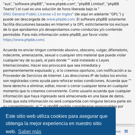
“sus”, “software phpBB”, “www.phpbb.com”, “phpBB Limited”, “phpBB
Teams”) el cual es una solución de foros liberada bajo la “
GNU General Public License v2 en Ingles
” (de aquí en adelante “GPL”) y
puede ser descargada de
www.phpbb.com
. El software phpBB solamente
facilita discusiones basadas en Internet y la GPL estrictamente los excluye
de lo que aprobamos y/o desaprobamos como conductas y/o contenido
permisible. Para más información sobre phpBB, por favor visite:
https://www.phpbb.com/
.
Acuerda no enviar ningun contenido abusivo, obsceno, vulgar, difamatorio,
indecente, amenazante, sexual o cualquier otro material que pueda violar
cualquier ley de su país, el país donde “” está instalado o Leyes
Internacionales. Hacer eso provocará que sea inmediata y
permanentemente expulsado y, si lo creemos oportuno, con notificación a su
Proveedor de Servicios de Internet. Las direcciones IP de todos los envíos
son registradas como ayuda para reforzar estas condiciones. Acuerda que “”
tiene derecho a eliminar, editar, mover o cerrar cualquier tema en cualquier
momento que lo creamos conveniente. Como usuario acuerda que cualquier
información que haya ingresado será almacenada en una base de datos.
Dado que esta información no será compartida con ninguna tercera parte sin
su consentimiento, ni “” ni phpBB podrán considerarse responsables por
cualquier intento de hacking que conlleve a que los datos sean
Este sitio web utiliza cookies para asegurar que
comprometidos.
obtenga la mejor experiencia en nuestro sitio
web.
Saber más
Inicio (Web)
Foro Punta de Lanza Wargames
Contáctenos