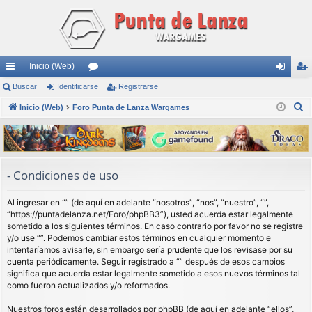
Inicio (Web)
nl
Buscar
Identificarse
or
Registrarse
de
eg
B
ac
Inicio (Web)
Foro Punta de Lanza Wargames
os
nti
ist
u
es
fic
ra
s
rá
ar
rs
c
a
pi
se
e
- Condiciones de uso
r
do
Al ingresar en “” (de aquí en adelante “nosotros”, “nos”, “nuestro”, “”,
s
“https://puntadelanza.net/Foro/phpBB3”), usted acuerda estar legalmente
sometido a los siguientes términos. En caso contrario por favor no se registre
y/o use “”. Podemos cambiar estos términos en cualquier momento e
intentaríamos avisarle, sin embargo sería prudente que los revisase por su
cuenta periódicamente. Seguir registrado a “” después de esos cambios
significa que acuerda estar legalmente sometido a esos nuevos términos tal
como fueron actualizados y/o reformados.
Nuestros foros están desarrollados por phpBB (de aquí en adelante “ellos”,