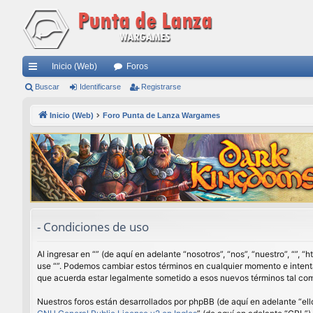
Inicio (Web)
Foros
nl
Buscar
Identificarse
Registrarse
ac
Inicio (Web)
Foro Punta de Lanza Wargames
es
rá
pi
do
s
- Condiciones de uso
Al ingresar en “” (de aquí en adelante “nosotros”, “nos”, “nuestro”, “”,
use “”. Podemos cambiar estos términos en cualquier momento e intenta
que acuerda estar legalmente sometido a esos nuevos términos tal com
Nuestros foros están desarrollados por phpBB (de aquí en adelante “ell