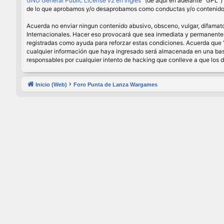
GNU General Public License v2 en Ingles
” (de aquí en adelante “GPL”
de lo que aprobamos y/o desaprobamos como conductas y/o contenido p
Acuerda no enviar ningun contenido abusivo, obsceno, vulgar, difamator
Internacionales. Hacer eso provocará que sea inmediata y permanenteme
registradas como ayuda para reforzar estas condiciones. Acuerda que 
cualquier información que haya ingresado será almacenada en una base
responsables por cualquier intento de hacking que conlleve a que los
Inicio (Web)
Foro Punta de Lanza Wargames