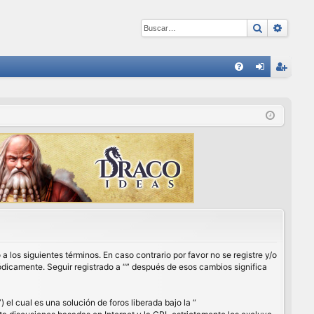
Buscar
Búsqu
E
FA
de
eg
Q
nti
ist
fic
ra
ar
rs
se
e
a los siguientes términos. En caso contrario por favor no se registre y/o
ódicamente. Seguir registrado a “” después de esos cambios significa
l cual es una solución de foros liberada bajo la “