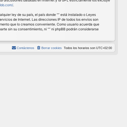
ita discusiones basadas en Internet y la GPL estrictamente los excluye
pbb.com/
.
quier ley de su país, el país donde “” está instalado o Leyes
vicios de Internet. Las direcciones IP de todos los envíos son
r momento que lo creamos conveniente. Como usuario acuerda que
rte sin su consentimiento, ni “” ni phpBB podrán considerarse
Contáctenos
Borrar cookies
Todos los horarios son
UTC+02:00