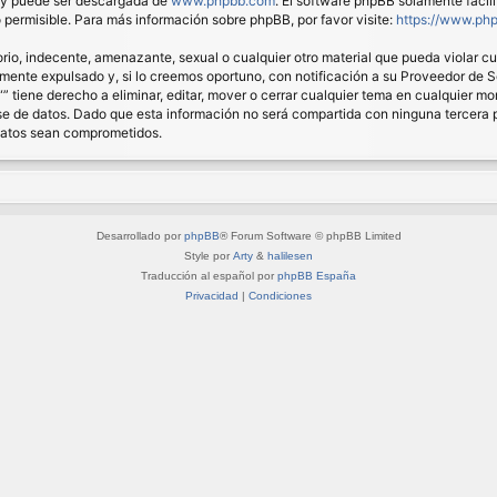
) y puede ser descargada de
www.phpbb.com
. El software phpBB solamente facil
ermisible. Para más información sobre phpBB, por favor visite:
https://www.ph
io, indecente, amenazante, sexual o cualquier otro material que pueda violar cual
nte expulsado y, si lo creemos oportuno, con notificación a su Proveedor de Ser
“” tiene derecho a eliminar, editar, mover o cerrar cualquier tema en cualquie
 de datos. Dado que esta información no será compartida con ninguna tercera pa
 datos sean comprometidos.
Desarrollado por
phpBB
® Forum Software © phpBB Limited
Style por
Arty
&
halilesen
Traducción al español por
phpBB España
Privacidad
|
Condiciones